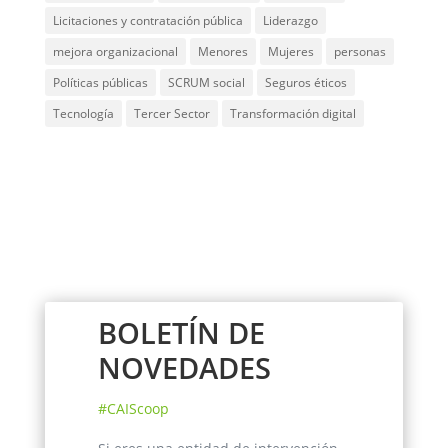
Licitaciones y contratación pública
Liderazgo
mejora organizacional
Menores
Mujeres
personas
Políticas públicas
SCRUM social
Seguros éticos
Tecnología
Tercer Sector
Transformación digital
BOLETÍN DE
NOVEDADES
#CAIScoop